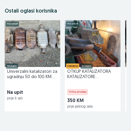
Ostali oglasi korisnika
PIK SHOP
PIK SHOP
PI
Dostupno
Izdvojeno
Dostupno
Do
Univerzalni katalizatori za
OTKUP KATALIZATORA
ugradnju 50 do 100 KM
KATALIZATORE
po komadu
KATALIZATOR 062133705
Na upit
Hitna prodaja
N
prije 6 sati
pr
350 KM
prije jednog sata