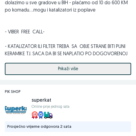
dolazimo u sve gradove u BIH - plaćamo od 10 do 600 KM
po komadu....mogu i katalizatori iz poplave
- VIBER FREE CALL-
- KATALIZATOR ILI FILTER TREBA SA OBJE STRANE BITI PUNI
KERAMIKE TJ. SACA DA BI SE NAPLATIO PO DOGOVORENOJ
CIJENI ...OSTECENI SE ODBIJA OD CIJENE 10 % ILI VISE POSTO
U ZAVISNOSTI KOLIKO JE
Prikaži više
IZGORIO TJ. ISTOPIO !!!
PIK SHOP
superkat
Online prije jednog sata
Prosječno vrijeme odgovora 2 sata