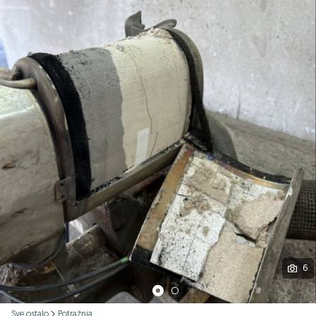
Podijeli
6
Sve ostalo
Potražnja