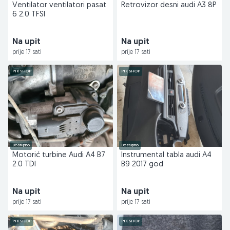
Ventilator ventilatori pasat
Retrovizor desni audi A3 8P
6 2.0 TFSI
Na upit
Na upit
prije 17 sati
prije 17 sati
PIK SHOP
PIK SHOP
Dostupno
Dostupno
Motorić turbine Audi A4 B7
Instrumental tabla audi A4
2.0 TDI
B9 2017 god
Na upit
Na upit
prije 17 sati
prije 17 sati
PIK SHOP
PIK SHOP