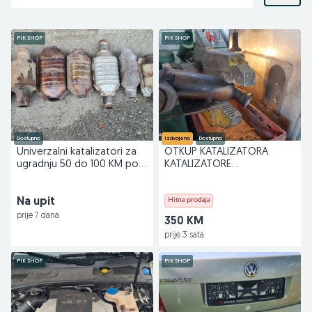
PIK SHOP
PIK SHOP
Dostupno
Izdvojeno
Dostupno
Univerzalni katalizatori za
OTKUP KATALIZATORA
ugradnju 50 do 100 KM po
KATALIZATORE
komadu
KATALIZATOR 062133705
Na upit
Hitna prodaja
prije 7 dana
350 KM
prije 3 sata
PIK SHOP
PIK SHOP