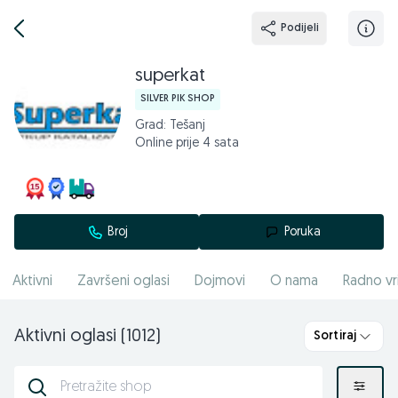
Podijeli
superkat
SILVER PIK SHOP
Grad: Tešanj
Online prije 4 sata
Broj
Poruka
Aktivni
Završeni oglasi
Dojmovi
O nama
Radno vr
Aktivni oglasi (1012)
Sortiraj