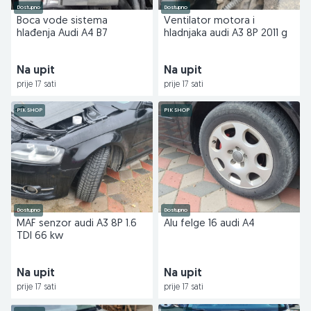
Dostupno
Dostupno
Boca vode sistema
Ventilator motora i
hlađenja Audi A4 B7
hladnjaka audi A3 8P 2011 g
Na upit
Na upit
prije 17 sati
prije 17 sati
PIK SHOP
PIK SHOP
Dostupno
Dostupno
MAF senzor audi A3 8P 1.6
Alu felge 16 audi A4
TDI 66 kw
Na upit
Na upit
prije 17 sati
prije 17 sati