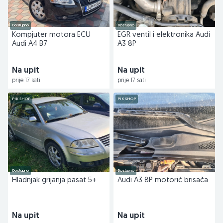
Dostupno
Dostupno
Kompjuter motora ECU
EGR ventil i elektronika Audi
Audi A4 B7
A3 8P
Na upit
Na upit
prije 17 sati
prije 17 sati
PIK SHOP
PIK SHOP
Dostupno
Dostupno
Hladnjak grijanja pasat 5+
Audi A3 8P motorić brisača
Na upit
Na upit