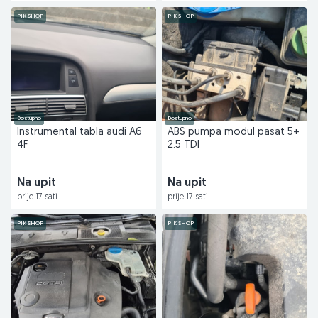
PIK SHOP
PIK SHOP
Dostupno
Dostupno
Instrumental tabla audi A6
ABS pumpa modul pasat 5+
4F
2.5 TDI
Na upit
Na upit
prije 17 sati
prije 17 sati
PIK SHOP
PIK SHOP