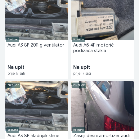
Dostupno
Dostupno
Audi A3 8P 2011 g ventilator
Audi A6 4F motorić
podizača stakla
Na upit
Na upit
prije 17 sati
prije 17 sati
PIK SHOP
PIK SHOP
Dostupno
Dostupno
Audi A3 8P hladnjak klime
Zasnji desni amortizer audi