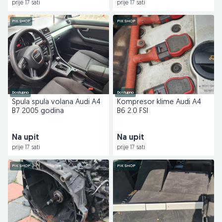
prije 17 sati
prije 17 sati
PIK SHOP
PIK SHOP
Dostupno
Dostupno
Špula spula volana Audi A4
Kompresor klime Audi A4
B7 2005 godina
B6 2.0 FSI
Na upit
Na upit
prije 17 sati
prije 17 sati
PIK SHOP
PIK SHOP