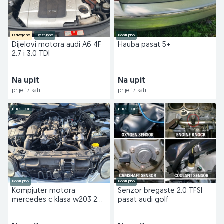
Izdvojeno
Dostupno
Dostupno
Dijelovi motora audi A6 4F
Hauba pasat 5+
2.7 i 3.0 TDI
Na upit
Na upit
prije 17 sati
prije 17 sati
PIK SHOP
PIK SHOP
Dostupno
Dostupno
Kompjuter motora
Senzor bregaste 2.0 TFSI
mercedes c klasa w203 220
pasat audi golf
cdi