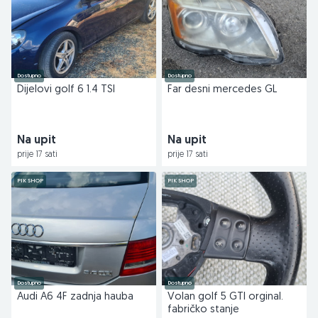
Dostupno
Dostupno
Dijelovi golf 6 1.4 TSI
Far desni mercedes GL
Na upit
Na upit
prije 17 sati
prije 17 sati
PIK SHOP
PIK SHOP
Dostupno
Dostupno
Audi A6 4F zadnja hauba
Volan golf 5 GTI orginal.
fabričko stanje