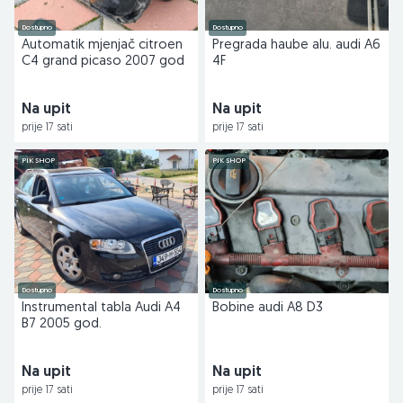
Dostupno
Dostupno
Automatik mjenjač citroen
Pregrada haube alu. audi A6
C4 grand picaso 2007 god
4F
Na upit
Na upit
prije 17 sati
prije 17 sati
PIK SHOP
PIK SHOP
Dostupno
Dostupno
Instrumental tabla Audi A4
Bobine audi A8 D3
B7 2005 god.
Na upit
Na upit
prije 17 sati
prije 17 sati