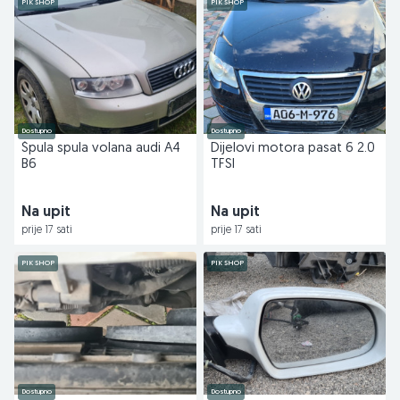
PIK SHOP
PIK SHOP
Dostupno
Dostupno
Špula spula volana audi A4
Dijelovi motora pasat 6 2.0
B6
TFSI
Na upit
Na upit
prije 17 sati
prije 17 sati
PIK SHOP
PIK SHOP
Dostupno
Dostupno