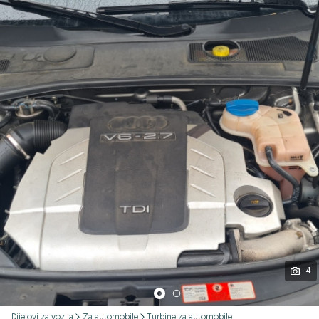
Podijeli
4
Dijelovi za vozila
Za automobile
Turbine za automobile