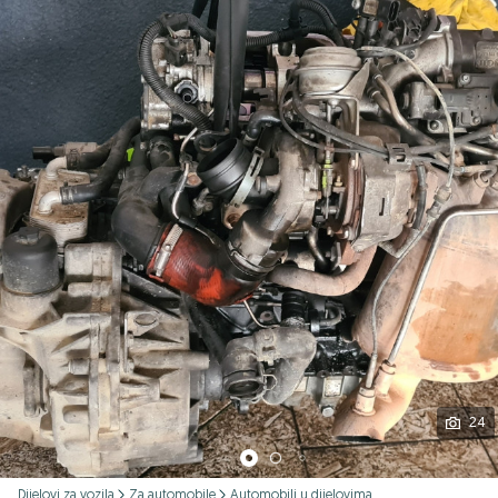
Podijeli
24
Dijelovi za vozila
Za automobile
Automobili u dijelovima