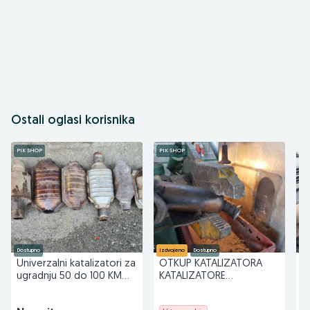
Ostali oglasi korisnika
PIK SHOP
PIK SHOP
PI
Dostupno
Izdvojeno
Dostupno
Do
Univerzalni katalizatori za
OTKUP KATALIZATORA
L
ugradnju 50 do 100 KM
KATALIZATORE
po komadu
KATALIZATOR 062133705