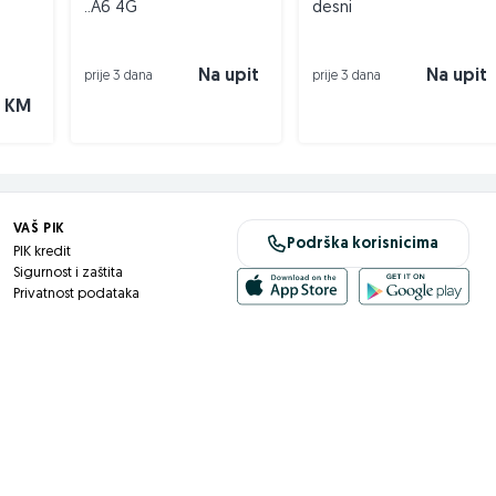
..A6 4G
desni
33705
Na upit
Na upit
prije 3 dana
prije 3 dana
 KM
VAŠ PIK
Podrška korisnicima
PIK kredit
Sigurnost i zaštita
Privatnost podataka