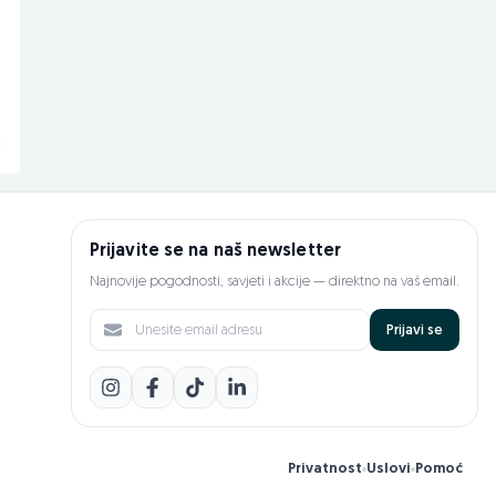
xenon
Na upit
Na upit
prije 3 dana
prije 3 dana
Prijavite se na naš newsletter
Najnovije pogodnosti, savjeti i akcije — direktno na vaš email.
Prijavi se
Privatnost
Uslovi
Pomoć