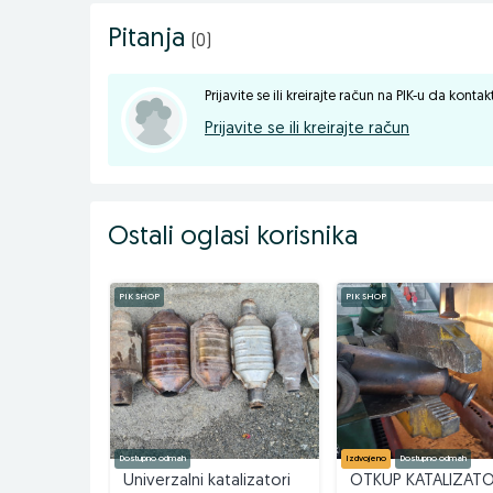
Pitanja
(0)
Prijavite se ili kreirajte račun na PIK-u da konta
Prijavite se ili kreirajte račun
Ostali oglasi korisnika
PIK SHOP
PIK SHOP
Dostupno odmah
Izdvojeno
Dostupno odmah
Univerzalni katalizatori
OTKUP KATALIZAT