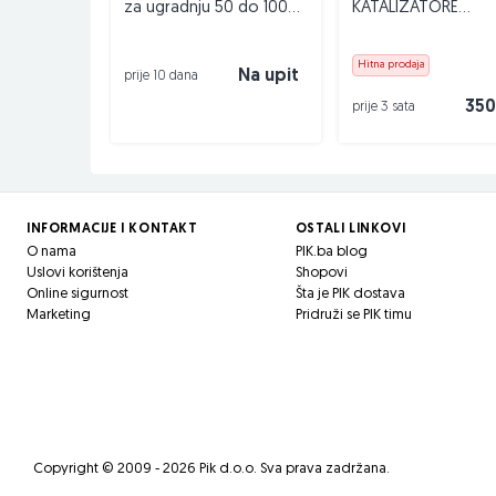
za ugradnju 50 do 100
KATALIZATORE
KM po komadu
KATALIZATOR 0621
Hitna prodaja
Na upit
prije 10 dana
350
prije 3 sata
INFORMACIJE I KONTAKT
OSTALI LINKOVI
O nama
PIK.ba blog
Uslovi korištenja
Shopovi
Online sigurnost
Šta je PIK dostava
Marketing
Pridruži se PIK timu
Copyright © 2009 - 2026 Pik d.o.o. Sva prava zadržana.