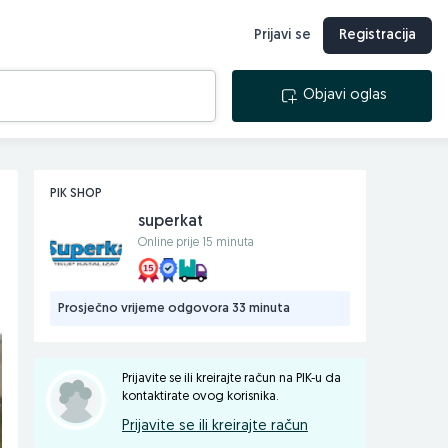
Prijavi se
Registracija
Objavi oglas
PIK SHOP
superkat
Online prije 15 minuta
Prosječno vrijeme odgovora 33 minuta
Prijavite se ili kreirajte račun na PIK-u da
kontaktirate ovog korisnika.
Prijavite se ili kreirajte račun