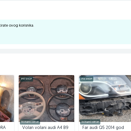
ktirate ovog korisnika.
PIK SHOP
PIK SHOP
Dostupno odmah
Dostupno odmah
ORA
Volan volani audi A4 B9
Far audi Q5 2014 god