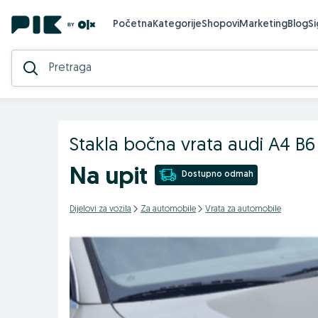
Početna
Kategorije
Shopovi
Marketing
Blog
S
Stakla bočna vrata audi A4 B6
Na upit
Dostupno odmah
Dijelovi za vozila
Za automobile
Vrata za automobile