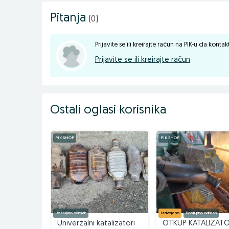
Pitanja
(0)
Prijavite se ili kreirajte račun na PIK-u da konta
Prijavite se ili kreirajte račun
Ostali oglasi korisnika
PIK SHOP
PIK SHOP
Dostupno odmah
Izdvojeno
Dostupno odmah
Univerzalni katalizatori
OTKUP KATALIZAT