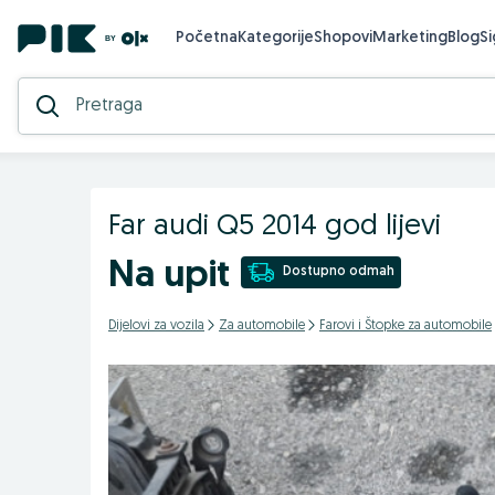
Početna
Kategorije
Shopovi
Marketing
Blog
S
Far audi Q5 2014 god lijevi
Na upit
Dostupno odmah
Dijelovi za vozila
Za automobile
Farovi i Štopke za automobile