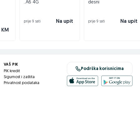
..A6 4G
desni
33705
Na upit
Na upit
prije 9 sati
prije 9 sati
 KM
VAŠ PIK
Podrška korisnicima
PIK kredit
Sigurnost i zaštita
Privatnost podataka