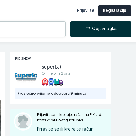
Prijavi se
Registracija
Objavi oglas
PIK SHOP
superkat
Online prije 2 sata
Prosječno vrijeme odgovora 9 minuta
Prijavite se ili kreirajte račun na PIK-u da
kontaktirate ovog korisnika.
Prijavite se ili kreirajte račun