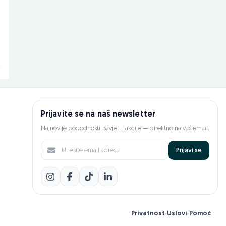
xenon
Na upit
Na upit
prije 9 sati
prije 9 sati
Prijavite se na naš newsletter
Najnovije pogodnosti, savjeti i akcije — direktno na vaš email.
Prijavi se
Privatnost
Uslovi
Pomoć