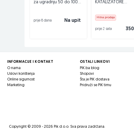
za ugradnju 50 do 100
KATALIZATORE
KM po komadu
KATALIZATOR 0621
Hitna prodaja
Na upit
prije 8 dana
350
prije 2 sata
INFORMACIJE I KONTAKT
OSTALI LINKOVI
O nama
PIK.ba blog
Uslovi korištenja
Shopovi
Online sigurnost
Šta je PIK dostava
Marketing
Pridruži se PIK timu
Copyright © 2009 - 2026 Pik d.o.o. Sva prava zadržana.