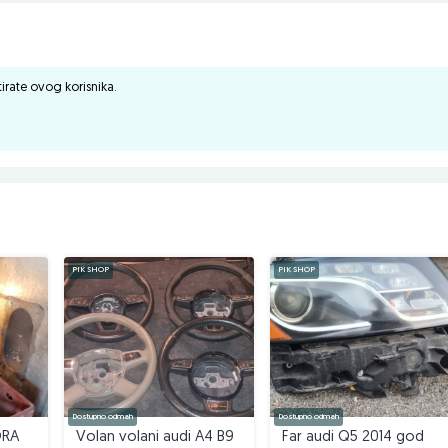
ktirate ovog korisnika.
PIK SHOP
PIK SHOP
Dostupno odmah
Dostupno odmah
ORA
Volan volani audi A4 B9
Far audi Q5 2014 god