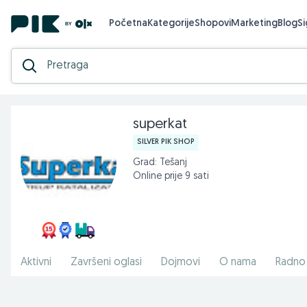
Početna
Kategorije
Shopovi
Marketing
Blog
S
superkat
SILVER PIK SHOP
Grad: Tešanj
Online prije 9 sati
Aktivni
Završeni oglasi
Dojmovi
O nama
Radno